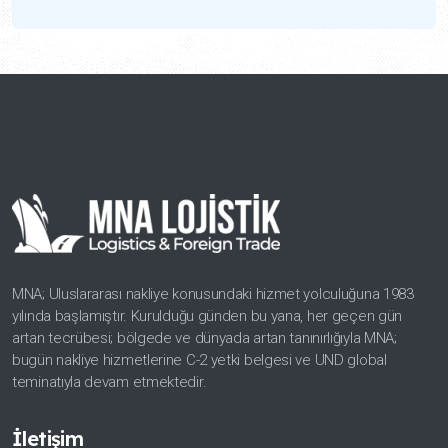
MNA; Uluslararası nakliye konusundaki hizmet yolculuğuna 1983
yılında başlamıştır. Kurulduğu günden bu yana, her geçen gün
artan tecrübesi; bölgede ve dünyada artan tanınırlığıyla MNA;
bugün nakliye hizmetlerine C-2 yetki belgesi ve UND global
teminatıyla devam etmektedir.
İletişim